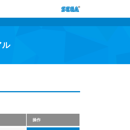
アル
操作