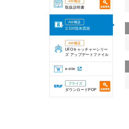
AM機器
取扱説明書
AM機器
1/100筺体図面
AM機器
UFOキャッチャーシリー
ズ アップデートファイル
e-site
プライズ
ダウンロードPOP