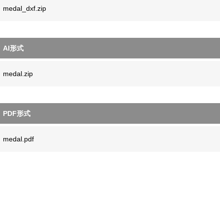
medal_dxf.zip
AI形式
medal.zip
PDF形式
medal.pdf