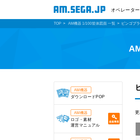
オペレーター
TOP
AM機器 1/100筐体図面 一覧
ビンゴプラ
A
AM機器
ダウンロードPOP
更
AM機器
ロゴ・素材
運営マニュアル