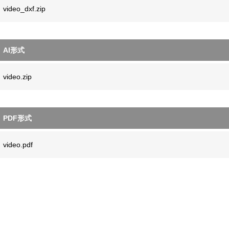
video_dxf.zip
AI形式
video.zip
PDF形式
video.pdf