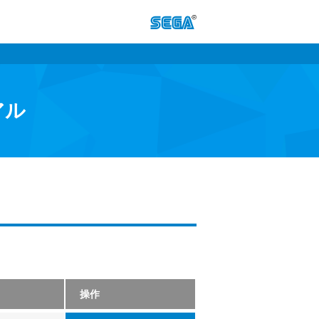
アル
操作