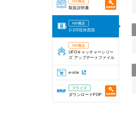
AM機器
取扱説明書
AM機器
1/100筺体図面
AM機器
UFOキャッチャーシリー
ズ アップデートファイル
e-site
プライズ
ダウンロードPOP