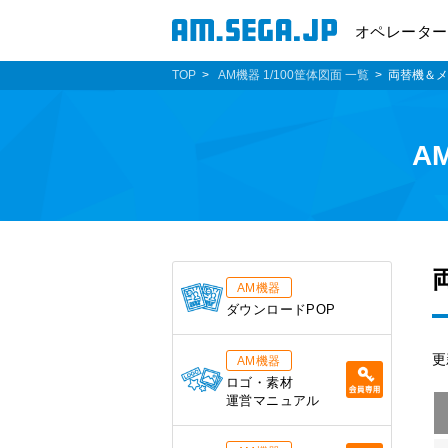
オペレーター
TOP
AM機器 1/100筐体図面 一覧
両替機＆メ
A
AM機器
ダウンロードPOP
更
AM機器
ロゴ・素材
運営マニュアル