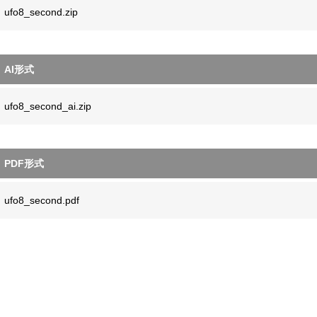
ufo8_second.zip
AI形式
ufo8_second_ai.zip
PDF形式
ufo8_second.pdf