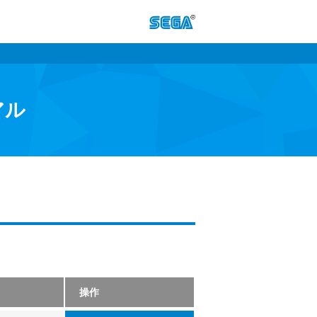
アル
操作