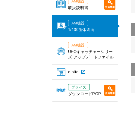
AM機器
取扱説明書
AM機器
1/100筺体図面
AM機器
UFOキャッチャーシリー
ズ アップデートファイル
e-site
プライズ
ダウンロードPOP