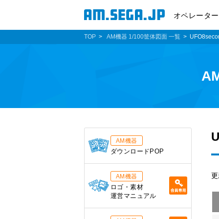
オペレーター
TOP
AM機器 1/100筐体図面 一覧
UFO8seco
A
U
AM機器
ダウンロードPOP
更
AM機器
ロゴ・素材
運営マニュアル