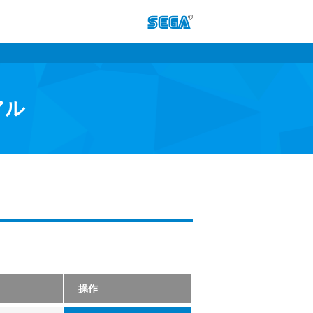
アル
操作