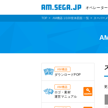
オペレーター
TOP
AM機器 1/100筐体図面 一覧
スーパーメ
A
AM機器
ダウンロードPOP
更
AM機器
ロゴ・素材
運営マニュアル