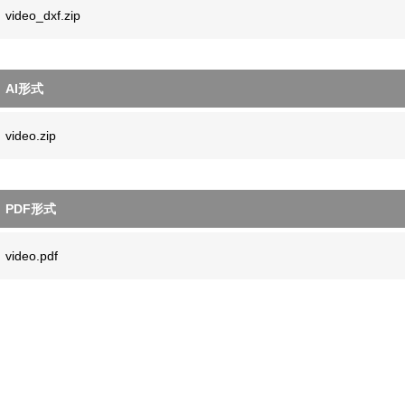
video_dxf.zip
AI形式
video.zip
PDF形式
video.pdf