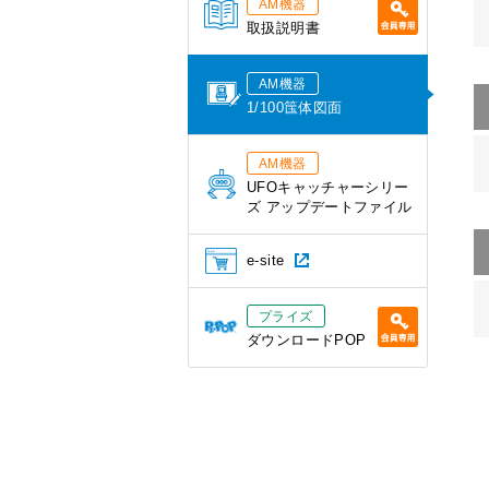
AM機器
取扱説明書
AM機器
1/100筺体図面
AM機器
UFOキャッチャーシリー
ズ アップデートファイル
e-site
プライズ
ダウンロードPOP