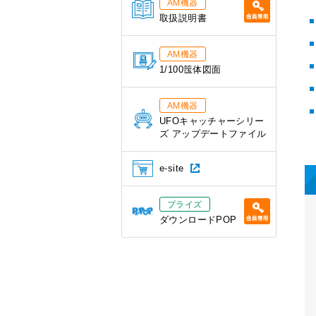
AM機器
取扱説明書
AM機器
1/100筺体図面
AM機器
UFOキャッチャーシリー
ズ アップデートファイル
e-site
プライズ
ダウンロードPOP