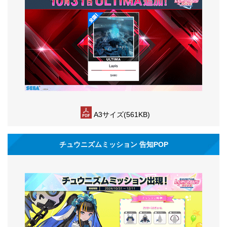
A3サイズ(561KB)
チュウニズムミッション 告知POP