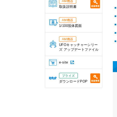
AM機器
取扱説明書
AM機器
1/100筺体図面
AM機器
UFOキャッチャーシリー
ズ アップデートファイル
e-site
プライズ
ダウンロードPOP