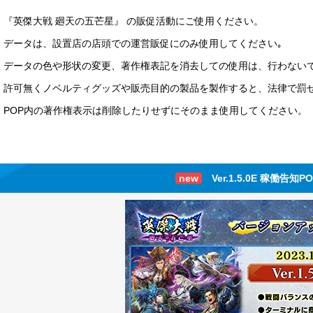
『英傑大戦 廻天の五芒星』 の販促活動にご使用ください。
データは、設置店の店頭での運営販促にのみ使用してください｡
データの色や形状の変更、著作権表記を消去しての使用は、行わない
許可無くノベルティグッズや販売目的の製品を製作すると、法律で罰
POP内の著作権表示は削除したりせずにそのまま使用してください。
new
Ver.1.5.0E 稼働告知P