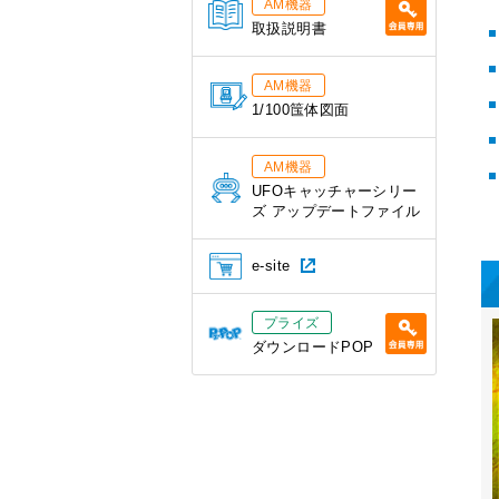
AM機器
取扱説明書
AM機器
1/100筺体図面
AM機器
UFOキャッチャーシリー
ズ アップデートファイル
e-site
プライズ
ダウンロードPOP