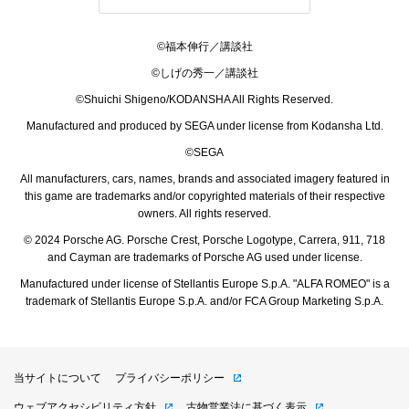
©福本伸行／講談社
©しげの秀一／講談社
©Shuichi Shigeno/KODANSHA All Rights Reserved.
Manufactured and produced by SEGA under license from Kodansha Ltd.
©SEGA
All manufacturers, cars, names, brands and associated imagery featured in
this game are trademarks and/or copyrighted materials of their respective
owners. All rights reserved.
© 2024 Porsche AG. Porsche Crest, Porsche Logotype, Carrera, 911, 718
and Cayman are trademarks of Porsche AG used under license.
Manufactured under license of Stellantis Europe S.p.A. "ALFA ROMEO" is a
trademark of Stellantis Europe S.p.A. and/or FCA Group Marketing S.p.A.
当サイトについて
プライバシーポリシー
ウェブアクセシビリティ方針
古物営業法に基づく表示