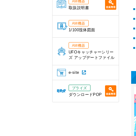
AM機器
取扱説明書
AM機器
1/100筺体図面
AM機器
UFOキャッチャーシリー
ズ アップデートファイル
e-site
プライズ
ダウンロードPOP