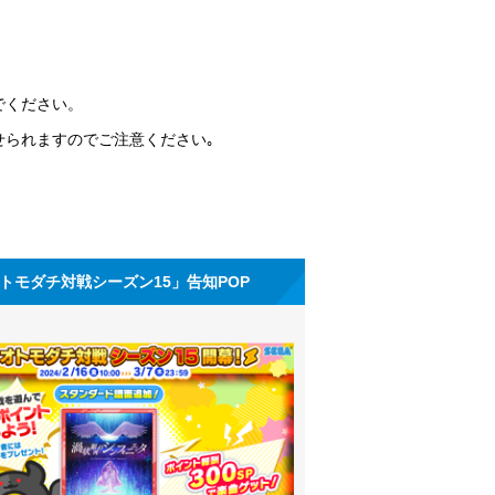
でください。
せられますのでご注意ください｡
トモダチ対戦シーズン15」告知POP