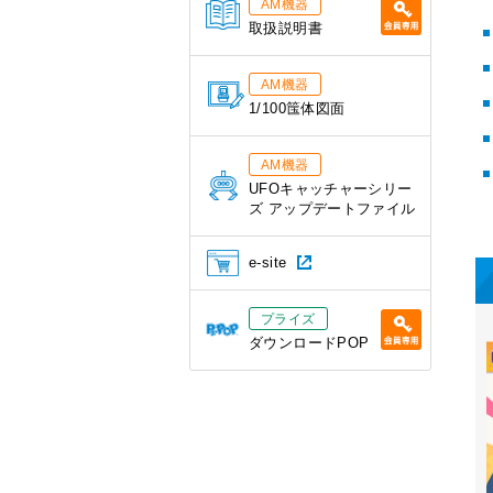
AM機器
取扱説明書
AM機器
1/100筺体図面
AM機器
UFOキャッチャーシリー
ズ アップデートファイル
e-site
プライズ
ダウンロードPOP