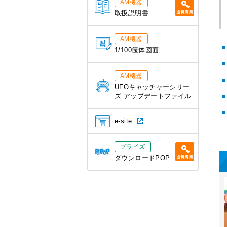
AM機器
取扱説明書
AM機器
1/100筺体図面
AM機器
UFOキャッチャーシリー
ズ アップデートファイル
e-site
プライズ
ダウンロードPOP