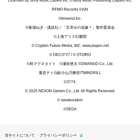
Licensed by Sony Music Labels Inc. ©Sony Music Publishing (Japan) Inc.
RFMO Records ©A/N
©blowout Inc.
©春場ねぎ・講談社／「五等分の花嫁＊」製作委員会
©上海アリス幻樂団
© Crypton Future Media, INC. www.piapro.net
© DECO*27 / © OTOIRO
©柊マグネタイト ©瀬奈悠太 ©DWANGO Co., Ltd.
重音テト©線/小山乃舞世/TWINDRILL
©3774.
© 2025 NEXON Games Co., Ltd. All Rights Reserved.
© sasakuration
©SEGA
当サイトについて
プライバシーポリシー