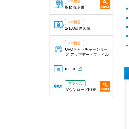
AM機器
取扱説明書
AM機器
1/100筺体図面
AM機器
UFOキャッチャーシリー
ズ アップデートファイル
e-site
プライズ
ダウンロードPOP