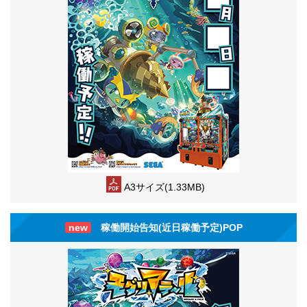
A3サイズ(1.33MB)
new
稼働開始告知(近日稼働予定)POP