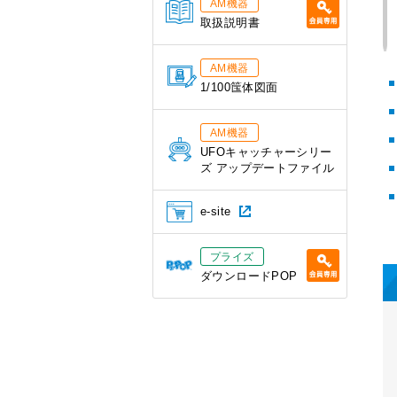
AM機器
取扱説明書
AM機器
1/100筺体図面
AM機器
UFOキャッチャーシリー
ズ アップデートファイル
e-site
プライズ
ダウンロードPOP