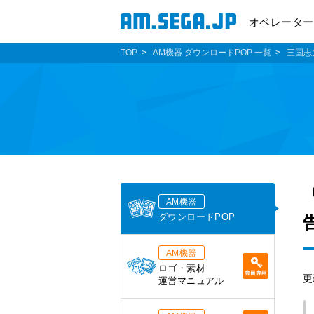
オペレーター
TOP
AM機器 ダウンロードPOP 一覧
三国志
AM機器
ダウンロードPOP
AM機器
ロゴ・素材
更
運営マニュアル