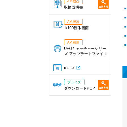
AM機器
取扱説明書
AM機器
1/100筺体図面
AM機器
UFOキャッチャーシリー
ズ アップデートファイル
e-site
プライズ
ダウンロードPOP