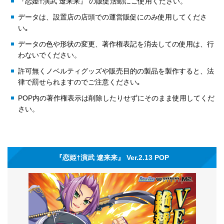
『恋姫†演武 遼来来』 の販促活動にご使用ください。
データは、設置店の店頭での運営販促にのみ使用してくださ
い｡
データの色や形状の変更、著作権表記を消去しての使用は、行
わないでください。
許可無くノベルティグッズや販売目的の製品を製作すると、法
律で罰せられますのでご注意ください｡
POP内の著作権表示は削除したりせずにそのまま使用してくだ
さい。
『恋姫†演武 遼来来』 Ver.2.13 POP