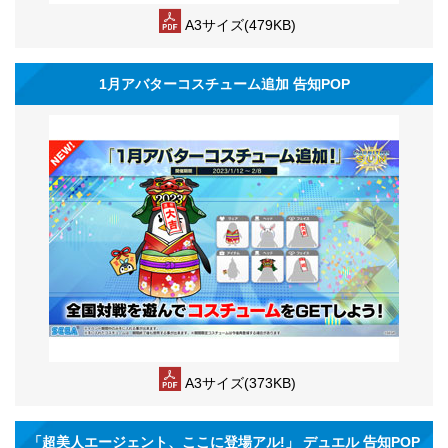
A3サイズ(479KB)
1月アバターコスチューム追加 告知POP
A3サイズ(373KB)
「超美人エージェント、ここに登場アル!」 デュエル 告知POP