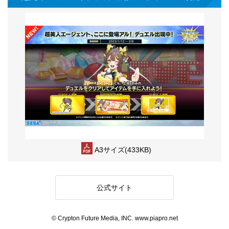
A3サイズ(433KB)
公式サイト
© Crypton Future Media, INC. www.piapro.net