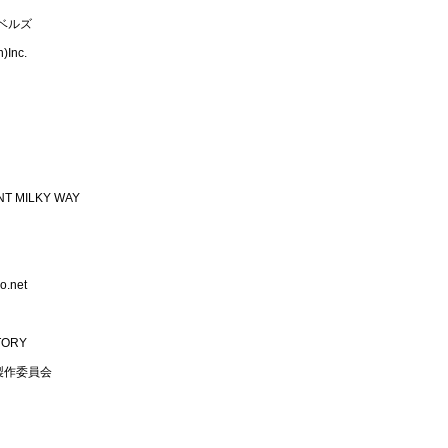
ベルズ
)Inc.
NT MILKY WAY
o.net
CTORY
製作委員会