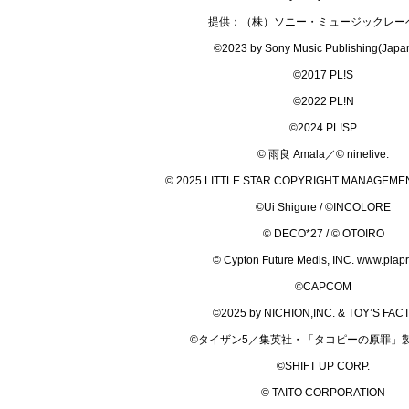
提供：（株）ソニー・ミュージックレー
©2023 by Sony Music Publishing(Japan
©2017 PL!S
©2022 PL!N
©2024 PL!SP
© 雨良 Amala／© ninelive.
© 2025 LITTLE STAR COPYRIGHT MANAGEME
©Ui Shigure / ©INCOLORE
© DECO*27 / © OTOIRO
© Cypton Future Medis, INC. www.piapr
©CAPCOM
©2025 by NICHION,INC. & TOY’S FA
©タイザン5／集英社・「タコピーの原罪」
©SHIFT UP CORP.
© TAITO CORPORATION