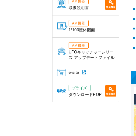
AM機器
取扱説明書
AM機器
1/100筺体図面
AM機器
UFOキャッチャーシリー
ズ アップデートファイル
e-site
プライズ
ダウンロードPOP