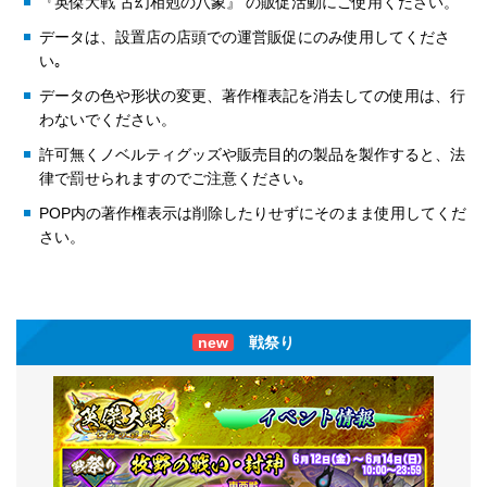
『英傑大戦 古幻相剋の八象』 の販促活動にご使用ください。
データは、設置店の店頭での運営販促にのみ使用してくださ
い｡
データの色や形状の変更、著作権表記を消去しての使用は、行
わないでください。
許可無くノベルティグッズや販売目的の製品を製作すると、法
律で罰せられますのでご注意ください｡
POP内の著作権表示は削除したりせずにそのまま使用してくだ
さい。
new
戦祭り