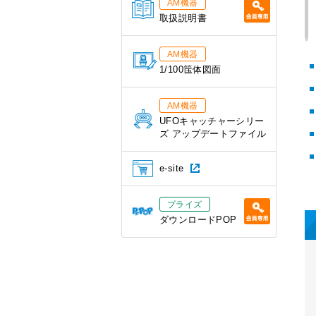
AM機器
取扱説明書
AM機器
1/100筺体図面
AM機器
UFOキャッチャーシリー
ズ アップデートファイル
e-site
プライズ
ダウンロードPOP