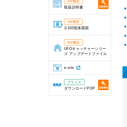
AM機器
取扱説明書
AM機器
1/100筺体図面
AM機器
UFOキャッチャーシリー
ズ アップデートファイル
e-site
プライズ
ダウンロードPOP