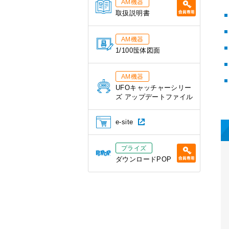
AM機器
取扱説明書
AM機器
1/100筺体図面
AM機器
UFOキャッチャーシリー
ズ アップデートファイル
e-site
プライズ
ダウンロードPOP