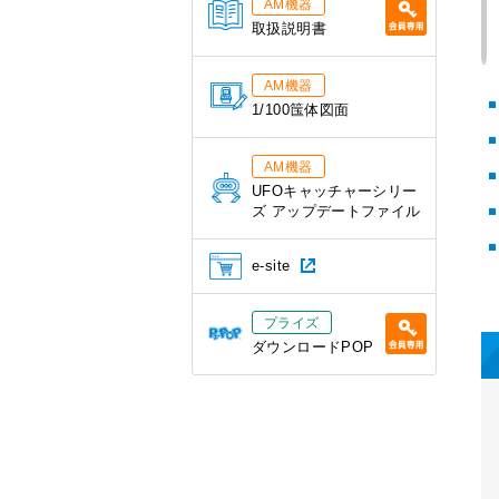
AM機器
取扱説明書
AM機器
1/100筺体図面
AM機器
UFOキャッチャーシリー
ズ アップデートファイル
e-site
プライズ
ダウンロードPOP