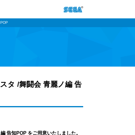
POP
フェスタ /舞闘会 青麗ノ編 告
青麗ノ編 告知POP をご用意いたしました。