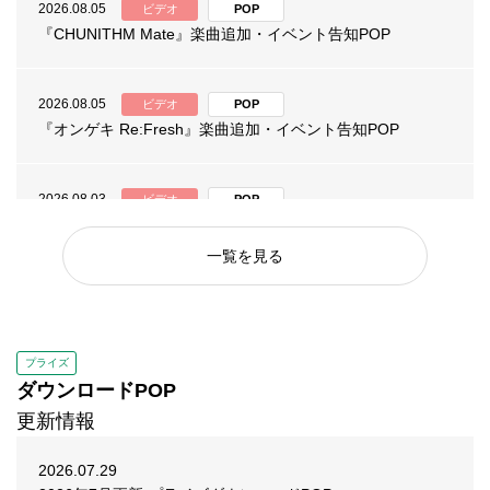
2026.08.05
ビデオ
POP
『CHUNITHM Mate』楽曲追加・イベント告知POP
2026.08.05
ビデオ
POP
『オンゲキ Re:Fresh』楽曲追加・イベント告知POP
2026.08.03
ビデオ
POP
『maimai でらっくす CiRCLE PLUS』楽曲追加・イベント
告知POP
一覧を見る
2026.08.03
ビデオ
POP
『Wonderland Wars』第115回リリィフェスタ 告知POP
プライズ
ダウンロードPOP
2026.07.31
ビデオ
POP
更新情報
『セガNET麻雀 MJ Arcade』「スマスロスーパーリオエー
ス２CUP」POP
2026.07.29