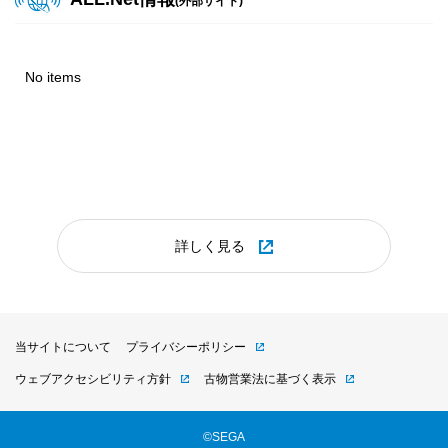
(外部サイト)
2026.07.23
ビデオ
POP
2025.08.19
『オンゲキ Re:Fresh』楽曲追加・イベント告知POP
2025年8月更新 プライズダウンロードPOP
No items
2026.07.21
ビデオ
POP
2025.07.30
『英傑大戦 古幻相剋の八象』Ver.3.5.0E 稼働告知 &
2025年7月更新 プライズダウンロードPOP
英傑大戦×『川原正敏作品』復刻コラボ 大戦スタンプキャン
ペーン
2025.06.11
2025年6月更新 プライズダウンロードPOP
2026.07.21
ビデオ
POP
詳しく見る
『オンゲキ Re:Fresh』オリジナルグッズプレゼントキャン
2025.05.09
ペーン第14弾 運営ツール
2025年5月更新 プライズダウンロードPOP
2026.07.16
ビデオ
POP
当サイトについて
プライバシーポリシー
2025.04.24
『maimai でらっくす CiRCLE PLUS』楽曲追加・イベント
ウェブアクセシビリティ方針
古物営業法に基づく表示
2025年4月更新 プライズダウンロードPOP
告知POP
©SEGA
2025.03.26