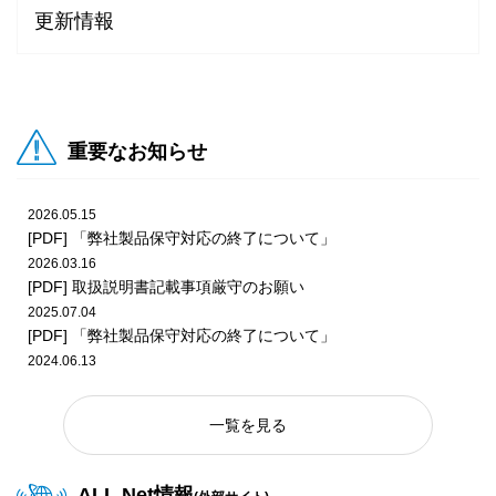
更新情報
2026.01.14
2026.07.27
ビデオ
POP
2026年1月更新 プライズダウンロードPOP
『頭文字D THE ARCADE』『東方Project』第3弾 EX復刻 コ
ラボ開催告知POP
2025.12.10
重要なお知らせ
2025年12月更新 プライズダウンロードPOP
2026.07.24
ビデオ
POP
『Wonderland Wars』Ver.5.38-P告知POP
2026.05.15
2025.11.26
[PDF] 「弊社製品保守対応の終了について」
2025年11月更新 プライズダウンロードPOP
2026.03.16
2026.07.24
メダル
POP
[PDF] 取扱説明書記載事項厳守のお願い
『ガッ釣りGO!』釣り大会ダウンロードPOP（2026年8月
2025.07.04
版）
2025.10.29
[PDF] 「弊社製品保守対応の終了について」
2025年10月更新 プライズダウンロードPOP
2024.06.13
[PDF] 「弊社製品保守対応の終了について」
2026.07.24
メダル
POP
2023.06.20
『レッ釣りGO!』釣り大会ダウンロードPOP（2026年8月
2025.09.25
一覧を見る
[PDF] 「弊社製品保守対応の終了について」
版）
2025年9月更新 プライズダウンロードPOP
ALL.Net情報