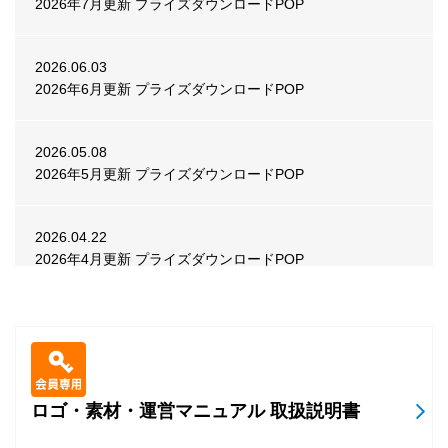
2026年7月更新 プライズダウンロードPOP
2026.07.31
ビデオ
POP
APM3「GUILTY GEAR -STRIVE-」Ver.2.01 POP
2026.06.03
2026年6月更新 プライズダウンロードPOP
2026.07.31
メダル
POP
『BINGO THEATER』8月ランキングイベント告知POP
2026.05.08
2026年5月更新 プライズダウンロードPOP
2026.07.30
メダル
POP
『BINGO THEATER』スペシャルイベント「ビンゴスロッ
2026.04.22
ト ビンゴ揃い！」 告知POP
2026年4月更新 プライズダウンロードPOP
2026.03.25
2026.07.29
ビデオ
POP
2026年3月更新 プライズダウンロードPOP
『CHUNITHM Mate』楽曲追加・イベント告知POP
2026.02.25
ロゴ・素材・運営マニュアル 取扱説明書
2026.07.27
ビデオ
POP
2026年2月更新 プライズダウンロードPOP
『英傑大戦 古幻相剋の八象』Ver.3.5.0F 稼働告知