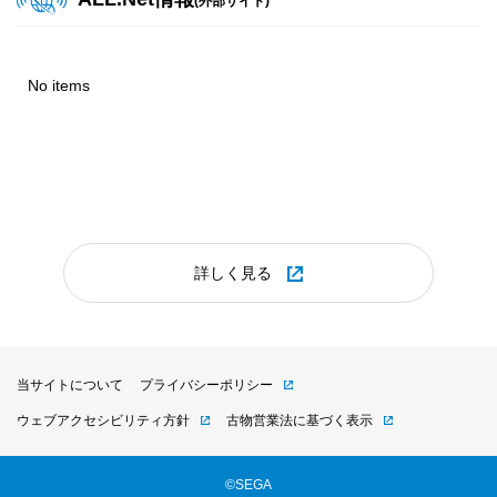
(外部サイト)
『レッ釣りGO!』釣り大会ダウンロードPOP（2026年8月
2025.08.19
版）
2025年8月更新 プライズダウンロードPOP
No items
2026.07.23
ビデオ
POP
2025.07.30
『オンゲキ Re:Fresh』楽曲追加・イベント告知POP
2025年7月更新 プライズダウンロードPOP
2026.07.21
ビデオ
POP
2025.06.11
『英傑大戦 古幻相剋の八象』Ver.3.5.0E 稼働告知 &
2025年6月更新 プライズダウンロードPOP
英傑大戦×『川原正敏作品』復刻コラボ 大戦スタンプキャン
詳しく見る
ペーン
2025.05.09
2025年5月更新 プライズダウンロードPOP
2026.07.21
ビデオ
POP
『オンゲキ Re:Fresh』オリジナルグッズプレゼントキャン
当サイトについて
プライバシーポリシー
2025.04.24
ペーン第14弾 運営ツール
ウェブアクセシビリティ方針
古物営業法に基づく表示
2025年4月更新 プライズダウンロードPOP
2026.07.16
ビデオ
POP
©SEGA
2025.03.26