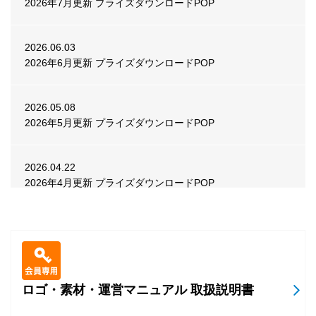
2026年7月更新 プライズダウンロードPOP
2026.07.31
ビデオ
POP
『セガNET麻雀 MJ Arcade』「スマスロスーパーリオエー
ス２CUP」POP
2026.06.03
2026年6月更新 プライズダウンロードPOP
2026.07.31
ビデオ
POP
APM3「GUILTY GEAR -STRIVE-」Ver.2.01 POP
2026.05.08
2026年5月更新 プライズダウンロードPOP
2026.07.31
メダル
POP
『BINGO THEATER』8月ランキングイベント告知POP
2026.04.22
2026年4月更新 プライズダウンロードPOP
2026.07.30
メダル
POP
2026.03.25
『BINGO THEATER』スペシャルイベント「ビンゴスロッ
2026年3月更新 プライズダウンロードPOP
ト ビンゴ揃い！」 告知POP
2026.02.25
ロゴ・素材・運営マニュアル 取扱説明書
2026.07.29
ビデオ
POP
2026年2月更新 プライズダウンロードPOP
『CHUNITHM Mate』楽曲追加・イベント告知POP