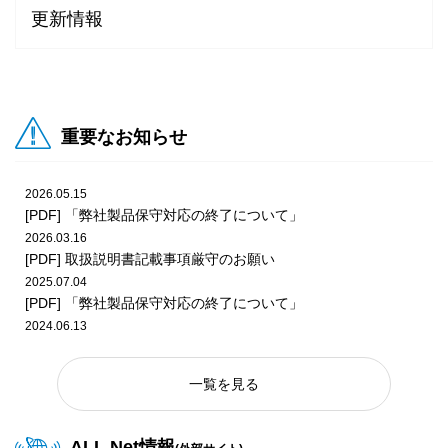
更新情報
2026.01.14
2026.07.27
ビデオ
POP
2026年1月更新 プライズダウンロードPOP
『英傑大戦 古幻相剋の八象』Ver.3.5.0F 稼働告知
2025.12.10
重要なお知らせ
2026.07.27
ビデオ
POP
2025年12月更新 プライズダウンロードPOP
『頭文字D THE ARCADE』『東方Project』第3弾 EX復刻 コ
ラボ開催告知POP
2026.05.15
2025.11.26
[PDF] 「弊社製品保守対応の終了について」
2025年11月更新 プライズダウンロードPOP
2026.03.16
2026.07.24
ビデオ
POP
[PDF] 取扱説明書記載事項厳守のお願い
『Wonderland Wars』Ver.5.38-P告知POP
2025.07.04
2025.10.29
[PDF] 「弊社製品保守対応の終了について」
2025年10月更新 プライズダウンロードPOP
2024.06.13
2026.07.24
メダル
POP
[PDF] 「弊社製品保守対応の終了について」
『ガッ釣りGO!』釣り大会ダウンロードPOP（2026年8月
2023.06.20
版）
2025.09.25
一覧を見る
[PDF] 「弊社製品保守対応の終了について」
2025年9月更新 プライズダウンロードPOP
2026.07.24
メダル
POP
ALL.Net情報