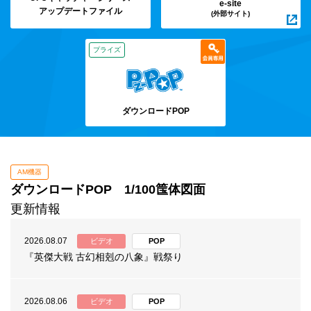
e-site
アップデートファイル
(外部サイト)
プライズ
ダウンロードPOP
AM機器
ダウンロードPOP 1/100筺体図面
更新情報
2026.08.07
ビデオ
POP
『英傑大戦 古幻相剋の八象』戦祭り
2026.08.06
ビデオ
POP