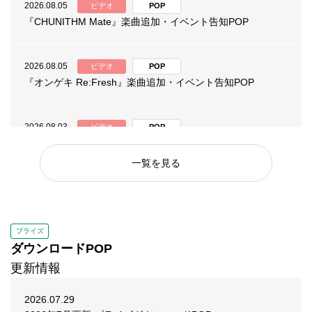
2026.08.05
ビデオ
POP
『CHUNITHM Mate』楽曲追加・イベント告知POP
2026.08.05
ビデオ
POP
『オンゲキ Re:Fresh』楽曲追加・イベント告知POP
2026.08.03
ビデオ
POP
『maimai でらっくす CiRCLE PLUS』楽曲追加・イベント
告知POP
一覧を見る
2026.08.03
ビデオ
POP
『Wonderland Wars』第115回リリィフェスタ 告知POP
プライズ
ダウンロードPOP
2026.07.31
ビデオ
POP
更新情報
『セガNET麻雀 MJ Arcade』「スマスロスーパーリオエー
ス２CUP」POP
2026.07.29