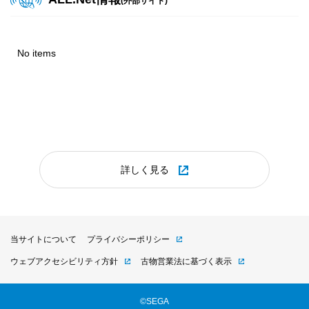
(外部サイト)
2026.07.23
ビデオ
POP
2025.08.19
『オンゲキ Re:Fresh』楽曲追加・イベント告知POP
2025年8月更新 プライズダウンロードPOP
No items
2026.07.21
ビデオ
POP
2025.07.30
『英傑大戦 古幻相剋の八象』Ver.3.5.0E 稼働告知 &
2025年7月更新 プライズダウンロードPOP
英傑大戦×『川原正敏作品』復刻コラボ 大戦スタンプキャン
ペーン
2025.06.11
2025年6月更新 プライズダウンロードPOP
2026.07.21
ビデオ
POP
詳しく見る
『オンゲキ Re:Fresh』オリジナルグッズプレゼントキャン
2025.05.09
ペーン第14弾 運営ツール
2025年5月更新 プライズダウンロードPOP
2026.07.16
ビデオ
POP
当サイトについて
プライバシーポリシー
2025.04.24
『maimai でらっくす CiRCLE PLUS』楽曲追加・イベント
ウェブアクセシビリティ方針
古物営業法に基づく表示
2025年4月更新 プライズダウンロードPOP
告知POP
©SEGA
2025.03.26