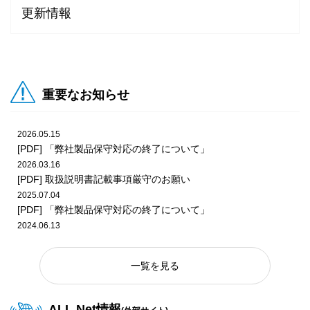
更新情報
2026.01.14
2026.07.27
ビデオ
POP
2026年1月更新 プライズダウンロードPOP
『頭文字D THE ARCADE』『東方Project』第3弾 EX復刻 コ
ラボ開催告知POP
2025.12.10
重要なお知らせ
2025年12月更新 プライズダウンロードPOP
2026.07.24
ビデオ
POP
『Wonderland Wars』Ver.5.38-P告知POP
2026.05.15
2025.11.26
[PDF] 「弊社製品保守対応の終了について」
2025年11月更新 プライズダウンロードPOP
2026.03.16
2026.07.24
メダル
POP
[PDF] 取扱説明書記載事項厳守のお願い
『ガッ釣りGO!』釣り大会ダウンロードPOP（2026年8月
2025.07.04
版）
2025.10.29
[PDF] 「弊社製品保守対応の終了について」
2025年10月更新 プライズダウンロードPOP
2024.06.13
[PDF] 「弊社製品保守対応の終了について」
2026.07.24
メダル
POP
2023.06.20
『レッ釣りGO!』釣り大会ダウンロードPOP（2026年8月
2025.09.25
一覧を見る
[PDF] 「弊社製品保守対応の終了について」
版）
2025年9月更新 プライズダウンロードPOP
ALL.Net情報