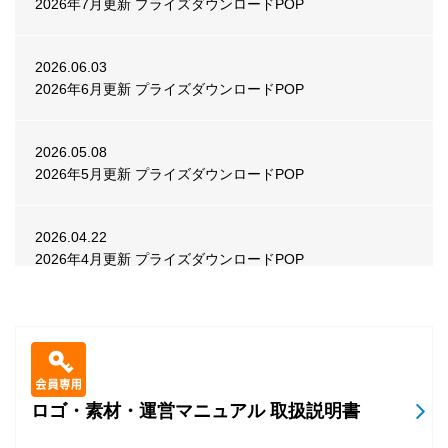
2026年7月更新 プライズダウンロードPOP
2026.07.31
ビデオ
POP
APM3「GUILTY GEAR -STRIVE-」Ver.2.01 POP
2026.06.03
2026年6月更新 プライズダウンロードPOP
2026.07.31
メダル
POP
『BINGO THEATER』8月ランキングイベント告知POP
2026.05.08
2026年5月更新 プライズダウンロードPOP
2026.07.30
メダル
POP
『BINGO THEATER』スペシャルイベント「ビンゴスロッ
2026.04.22
ト ビンゴ揃い！」 告知POP
2026年4月更新 プライズダウンロードPOP
2026.03.25
2026.07.29
ビデオ
POP
2026年3月更新 プライズダウンロードPOP
『CHUNITHM Mate』楽曲追加・イベント告知POP
2026.02.25
ロゴ・素材・運営マニュアル 取扱説明書
2026.07.27
ビデオ
POP
2026年2月更新 プライズダウンロードPOP
『英傑大戦 古幻相剋の八象』Ver.3.5.0F 稼働告知