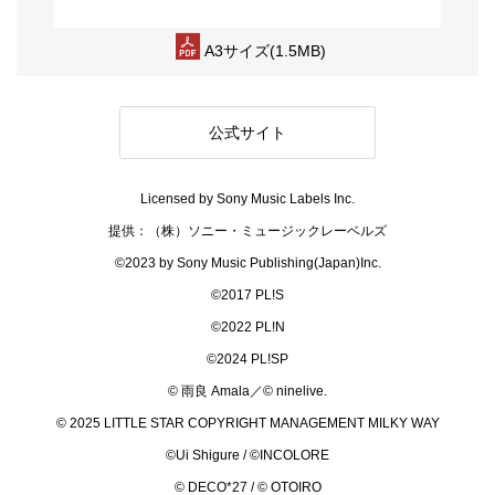
A3サイズ(1.5MB)
公式サイト
Licensed by Sony Music Labels Inc.
提供：（株）ソニー・ミュージックレーベルズ
©2023 by Sony Music Publishing(Japan)Inc.
©2017 PL!S
©2022 PL!N
©2024 PL!SP
© 雨良 Amala／© ninelive.
© 2025 LITTLE STAR COPYRIGHT MANAGEMENT MILKY WAY
©Ui Shigure / ©INCOLORE
© DECO*27 / © OTOIRO