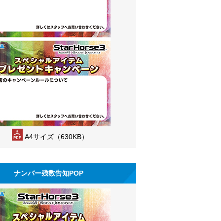
A4サイズ（630KB）
ナンバー残数告知POP