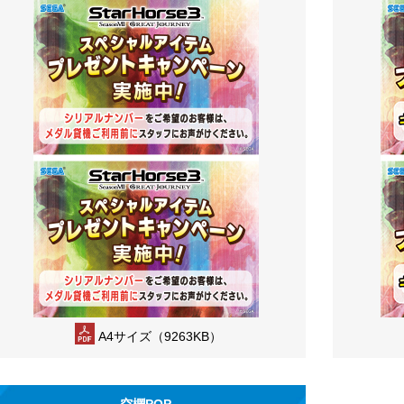
A4サイズ（9263KB）
空欄POP