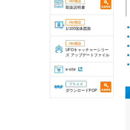
AM機器
取扱説明書
AM機器
1/100筺体図面
AM機器
UFOキャッチャーシリー
ズ アップデートファイル
e-site
プライズ
ダウンロードPOP