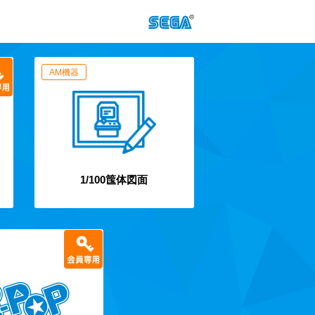
AM機器
1/100筺体図面