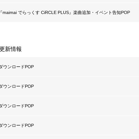
『maimai でらっくす CiRCLE PLUS』楽曲追加・イベント告知POP
『Wonderland Wars』第115回リリィフェスタ 告知POP
更新情報
『セガNET麻雀 MJ Arcade』「スマスロスーパーリオエース２CUP」PO
ズダウンロードPOP
APM3「GUILTY GEAR -STRIVE-」Ver.2.01 POP
ズダウンロードPOP
『BINGO THEATER』8月ランキングイベント告知POP
ズダウンロードPOP
『BINGO THEATER』スペシャルイベント「ビンゴスロット ビンゴ揃い
ズダウンロードPOP
『CHUNITHM Mate』楽曲追加・イベント告知POP