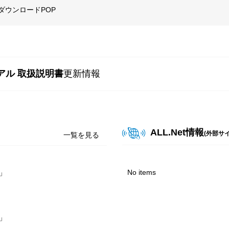
ズダウンロードPOP
『英傑大戦 古幻相剋の八象』Ver.3.5.0F 稼働告知
ズダウンロードPOP
『頭文字D THE ARCADE』『東方Project』第3弾 EX復刻 コラボ開催告
アル 取扱説明書
更新情報
ズダウンロードPOP
『Wonderland Wars』Ver.5.38-P告知POP
イズダウンロードPOP
『ガッ釣りGO!』釣り大会ダウンロードPOP（2026年8月版）
ALL.Net情報
(外部サイ
一覧を見る
イズダウンロードPOP
『レッ釣りGO!』釣り大会ダウンロードPOP（2026年8月版）
イズダウンロードPOP
No items
」
『オンゲキ Re:Fresh』楽曲追加・イベント告知POP
ズダウンロードPOP
『英傑大戦 古幻相剋の八象』Ver.3.5.0E 稼働告知 &
」
英傑大戦×『川原正敏作品』復刻コラボ 大戦スタンプキャンペーン