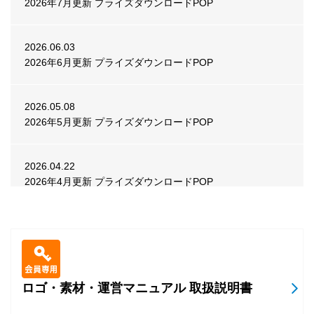
2026年7月更新 プライズダウンロードPOP
2026.07.31
ビデオ
POP
『セガNET麻雀 MJ Arcade』「スマスロスーパーリオエー
ス２CUP」POP
2026.06.03
2026年6月更新 プライズダウンロードPOP
2026.07.31
ビデオ
POP
APM3「GUILTY GEAR -STRIVE-」Ver.2.01 POP
2026.05.08
2026年5月更新 プライズダウンロードPOP
2026.07.31
メダル
POP
『BINGO THEATER』8月ランキングイベント告知POP
2026.04.22
2026年4月更新 プライズダウンロードPOP
2026.07.30
メダル
POP
2026.03.25
『BINGO THEATER』スペシャルイベント「ビンゴスロッ
2026年3月更新 プライズダウンロードPOP
ト ビンゴ揃い！」 告知POP
2026.02.25
ロゴ・素材・運営マニュアル 取扱説明書
2026.07.29
ビデオ
POP
2026年2月更新 プライズダウンロードPOP
『CHUNITHM Mate』楽曲追加・イベント告知POP