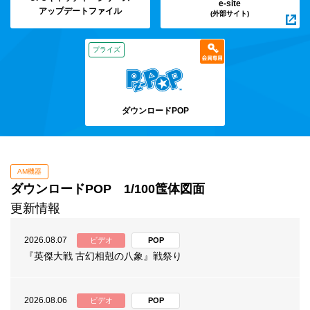
e-site
アップデートファイル
(外部サイト)
プライズ
ダウンロードPOP
AM機器
ダウンロードPOP 1/100筺体図面
更新情報
2026.08.07
ビデオ
POP
『英傑大戦 古幻相剋の八象』戦祭り
2026.08.06
ビデオ
POP