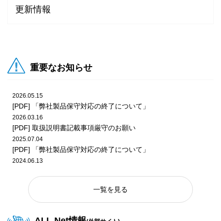
更新情報
2026.01.14
2026.07.27
ビデオ
POP
2026年1月更新 プライズダウンロードPOP
『英傑大戦 古幻相剋の八象』Ver.3.5.0F 稼働告知
2025.12.10
重要なお知らせ
2026.07.27
ビデオ
POP
2025年12月更新 プライズダウンロードPOP
『頭文字D THE ARCADE』『東方Project』第3弾 EX復刻 コ
ラボ開催告知POP
2026.05.15
2025.11.26
[PDF] 「弊社製品保守対応の終了について」
2025年11月更新 プライズダウンロードPOP
2026.03.16
2026.07.24
ビデオ
POP
[PDF] 取扱説明書記載事項厳守のお願い
『Wonderland Wars』Ver.5.38-P告知POP
2025.07.04
2025.10.29
[PDF] 「弊社製品保守対応の終了について」
2025年10月更新 プライズダウンロードPOP
2024.06.13
2026.07.24
メダル
POP
[PDF] 「弊社製品保守対応の終了について」
『ガッ釣りGO!』釣り大会ダウンロードPOP（2026年8月
2023.06.20
版）
2025.09.25
一覧を見る
[PDF] 「弊社製品保守対応の終了について」
2025年9月更新 プライズダウンロードPOP
2026.07.24
メダル
POP
ALL.Net情報