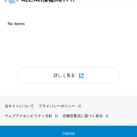
(外部サイト)
『レッ釣りGO!』釣り大会ダウンロードPOP（2026年8月
2025.08.19
版）
2025年8月更新 プライズダウンロードPOP
No items
2026.07.23
ビデオ
POP
2025.07.30
『オンゲキ Re:Fresh』楽曲追加・イベント告知POP
2025年7月更新 プライズダウンロードPOP
2026.07.21
ビデオ
POP
2025.06.11
『英傑大戦 古幻相剋の八象』Ver.3.5.0E 稼働告知 &
2025年6月更新 プライズダウンロードPOP
英傑大戦×『川原正敏作品』復刻コラボ 大戦スタンプキャン
詳しく見る
ペーン
2025.05.09
2025年5月更新 プライズダウンロードPOP
2026.07.21
ビデオ
POP
『オンゲキ Re:Fresh』オリジナルグッズプレゼントキャン
当サイトについて
プライバシーポリシー
2025.04.24
ペーン第14弾 運営ツール
ウェブアクセシビリティ方針
古物営業法に基づく表示
2025年4月更新 プライズダウンロードPOP
2026.07.16
ビデオ
POP
©SEGA
2025.03.26